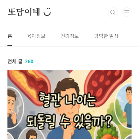
본문 바로가기
또담이네 ◡̈
홈
육아정보
건강정보
평범한 일상
전체 글
260