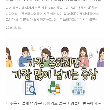
나이 때문이라 넘기기 쉬운 신호들몸은 생각보다 오래 “괜찮은 척”을 합
니다어느 순간부터 사람들이 자주 하는 말이 있습니다“이제 나이 들어서
그런가 봐.”예전보다 쉽게 피곤하고, 회복은 느려지고, 여기저기 불편한
곳도 늘어납니다그래서 많은 사람들이 몸 변화를 자연스럽게 “나이
2026. 5. 28.
탓”으로 넘기기 시작합니다그런데 흥미로운 건, 실제로는 나이 자체보다
생활 패턴 변화가 더 크게 영향을 주는 경우도 많다는 점입니다몸은 갑자
기 망가지기보다 아주 작은 신호를 오래 보내는 경우가 많습니다자고 일
어나도 개운하지 않다예전보다 멍이 오래 간다작은 일에도 쉽게 지친다
오후만 되면 눈이 침침해진다이유 없이 몸이 무겁다자꾸 깜빡하고 집중
이 떨어진다밤마다 자꾸 깨고 다시 잠들기 어렵다식사량은 비슷한데 살
이 쉽게 찐다계단만 올라가도 숨..
대수롭지 않게 넘겼는데, 의외로 많은 사람들이 반복해서 겪는 몸의 신호들