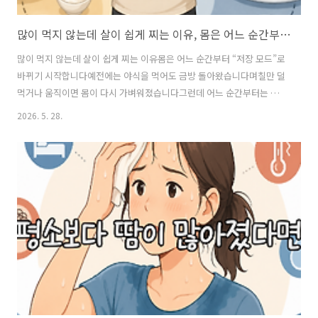
많이 먹지 않는데 살이 쉽게 찌는 이유, 몸은 어느 순간부터 저장 모드가 됩니다
많이 먹지 않는데 살이 쉽게 찌는 이유몸은 어느 순간부터 “저장 모드”로
바뀌기 시작합니다예전에는 야식을 먹어도 금방 돌아왔습니다며칠만 덜
먹거나 움직이면 몸이 다시 가벼워졌습니다그런데 어느 순간부터는 이
상해집니다예전만큼 먹지 않는데 살이 찐다특히 배 주변으로 먼저 붙는
2026. 5. 28.
다몸이 전체적으로 붓는 느낌이 든다하루만 방심해도 바로 티가 난다체
중보다 몸이 더 무겁게 느껴진다그래서 많은 사람들이 억울해합니다“진
짜 많이 안 먹는데 왜 이러지?”신기한 건 대부분 먹는 양보다 “몸 상태 변
화”를 놓치고 있다는 점입니다몸은 단순 계산처럼 움직이지 않습니다같
은 음식, 같은 양이라도 몸 컨디션에 따라 전혀 다르게 반응하기도 합니
다진짜 문제는“먹는 양”보다 회복력일 수 있습니다많은 사람들이 살이
찌면 가장 먼저 식사량부터 줄입..