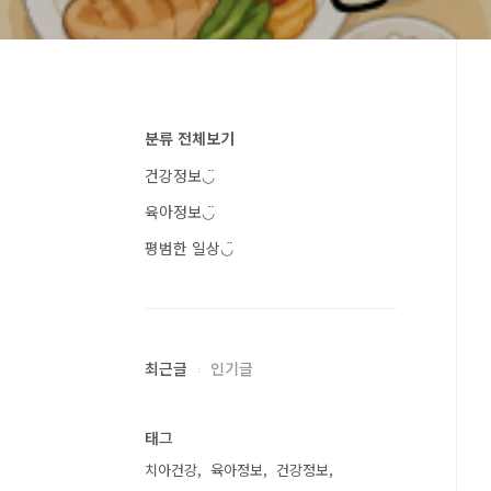
분류 전체보기
건강정보◡̈
육아정보◡̈
평범한 일상◡̈
최근글
인기글
태그
치아건강
육아정보
건강정보