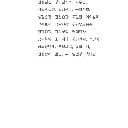
건강검진
당화혈색소
치주염
심혈관질환
혈당관리
몸의신호
생활습관
건강습관
고혈압
아이심리
실손보험
생활건강
수면무호흡증
혈관건강
건강상식
혈액검사
공복혈당
소아치과
중년건강
눈건강
당뇨전단계
부모교육
혈압관리
건강관리
혈압
부모님건강
육아팁