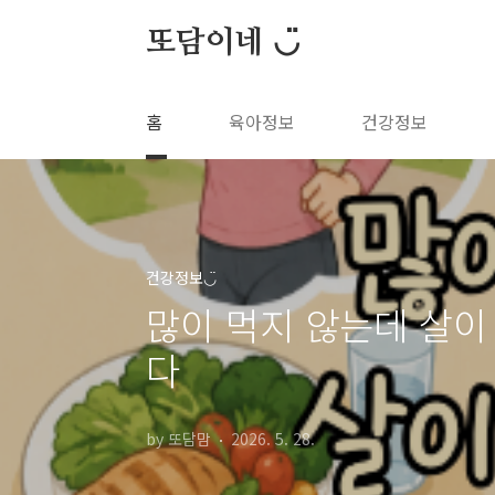
본문 바로가기
또담이네 ◡̈
홈
육아정보
건강정보
건강정보◡̈
많이 먹지 않는데 살이
다
by 또담맘
2026. 5. 28.