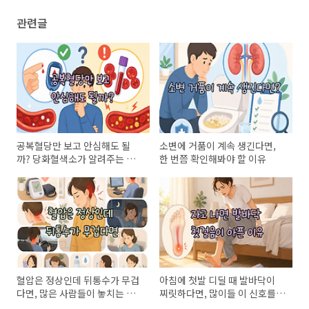
관련글
공복혈당만 보고 안심해도 될
소변에 거품이 계속 생긴다면,
까? 당화혈색소가 알려주는 건
한 번쯤 확인해봐야 할 이유
강 신호
혈압은 정상인데 뒤통수가 무겁
아침에 첫발 디딜 때 발바닥이
다면, 많은 사람들이 놓치는 원
찌릿하다면, 많이들 이 신호를
인
놓칩니다