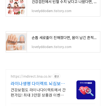
건강검진에서 빈혈 수치 낮다고 나왔다면, 꼭 확인해야 할 것들
lovelyddodam.tistory.com
손톱 세로줄이 진해졌다면, 몸이 남긴 흔적일지도 모릅니다
lovelyddodam.tistory.com
https://mdirect.lina.co.kr
광고
라이나생명 다이렉트 뇌심보험
최대 3만원 상품권 증정
건강보험도 라이나다이렉트에서 간
편가입! 최대 3만원 상품권 이벤트
놓치지 마세요!