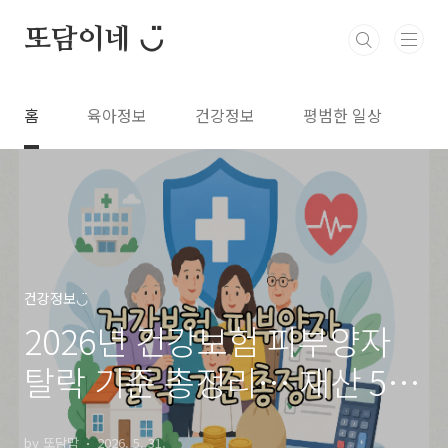
본문 바로가기
또담이네 ◡̈
홈
육아정보
건강정보
평범한 일상
건강정보◡̈
2026년 건강보험 피부양자
탈락 기준 총정리… 재산 5억
넘으면 무조건 제외될까?
by 또담맘
2026. 5. 31.