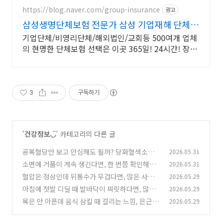
https://blog.naver.com/group-insurance
광고
삼성생명단체보험 전문가 삼성 기업재해 단체보
장보험
기업단체/비영리단체/해외법인/교회등 500여개 업체
의 현명한 단체보험 선택은 이곳 365일! 24시간! 장소
불문! (해외포함) 근무중이든 아니든 재해사고 보장!
3
구독하기
'
건강정보◡̈
' 카테고리의 다른 글
공복혈당만 보고 안심해도 될까? 당화혈색소가
2026.05.31
알려주는 건강 신호
소변에 거품이 계속 생긴다면, 한 번쯤 확인해봐
2026.05.31
(0)
야 할 이유
혈압은 정상인데 뒤통수가 무겁다면, 많은 사람
2026.05.29
(1)
들이 놓치는 원인
아침에 첫발 디딜 때 발바닥이 찌릿하다면, 많이
2026.05.29
(4)
들 이 신호를 놓칩니다
목은 안 아픈데 음식 삼킬 때 걸리는 느낌, 은근 오
2026.05.29
(2)
래 가는 이유
(0)