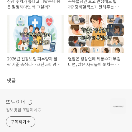
신장 수치가 높다고 나왔는데 몸
공복혈당만 보고 안심해도 될
은 멀쩡하다면 왜 그럴까?
까? 당화혈색소가 알려주는 건
강 신호
2026년 건강보험 피부양자 탈
혈압은 정상인데 뒤통수가 무겁
락 기준 총정리… 재산 5억 넘으
다면, 많은 사람들이 놓치는 원
면 무조건 제외될까?
인
댓글
또담이네 ◡̈
정보맛집 또담이네♡
구독하기