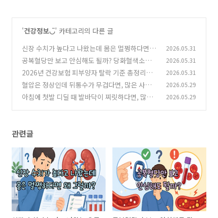
'
건강정보◡̈
' 카테고리의 다른 글
신장 수치가 높다고 나왔는데 몸은 멀쩡하다면 왜
2026.05.31
그럴까?
공복혈당만 보고 안심해도 될까? 당화혈색소가
2026.05.31
(0)
알려주는 건강 신호
2026년 건강보험 피부양자 탈락 기준 총정리…
2026.05.31
(0)
재산 5억 넘으면 무조건 제외될까?
혈압은 정상인데 뒤통수가 무겁다면, 많은 사람
2026.05.29
(0)
들이 놓치는 원인
아침에 첫발 디딜 때 발바닥이 찌릿하다면, 많이
2026.05.29
(4)
들 이 신호를 놓칩니다
(2)
관련글