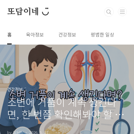
본문 바로가기
또담이네 ◡̈
홈
육아정보
건강정보
평범한 일상
건강정보◡̈
소변에 거품이 계속 생긴다
면, 한 번쯤 확인해봐야 할 이
유
by 또담맘
2026. 5. 31.