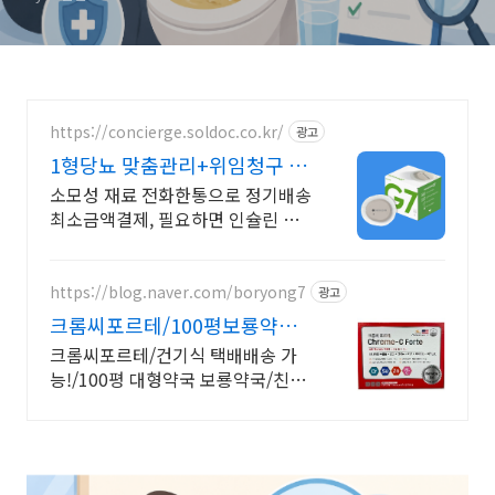
https://concierge.soldoc.co.kr/
광고
1형당뇨 맞춤관리+위임청구 재
처방 주기 무료알림
소모성 재료 전화한통으로 정기배송
최소금액결제, 필요하면 인슐린 처
방까지 한번에!
https://blog.naver.com/boryong7
광고
크롬씨포르테/100평보룡약국
대형약국/태릉입구,육사 근처
크롬씨포르테/건기식 택배배송 가
능!/100평 대형약국 보룡약국/친절
상담!