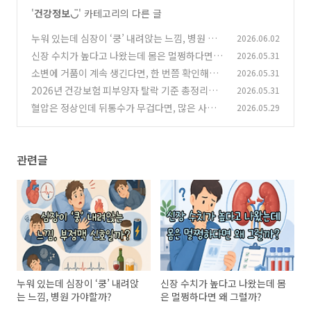
'
건강정보◡̈
' 카테고리의 다른 글
누워 있는데 심장이 ‘쿵’ 내려앉는 느낌, 병원 가
2026.06.02
야할까?
신장 수치가 높다고 나왔는데 몸은 멀쩡하다면 왜
2026.05.31
(0)
그럴까?
소변에 거품이 계속 생긴다면, 한 번쯤 확인해봐
2026.05.31
(0)
야 할 이유
2026년 건강보험 피부양자 탈락 기준 총정리…
2026.05.31
(1)
재산 5억 넘으면 무조건 제외될까?
혈압은 정상인데 뒤통수가 무겁다면, 많은 사람
2026.05.29
(0)
들이 놓치는 원인
(4)
관련글
누워 있는데 심장이 ‘쿵’ 내려앉
신장 수치가 높다고 나왔는데 몸
는 느낌, 병원 가야할까?
은 멀쩡하다면 왜 그럴까?