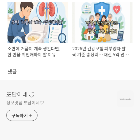
소변에 거품이 계속 생긴다면,
2026년 건강보험 피부양자 탈
한 번쯤 확인해봐야 할 이유
락 기준 총정리… 재산 5억 넘으
면 무조건 제외될까?
댓글
또담이네 ◡̈
정보맛집 또담이네♡
구독하기