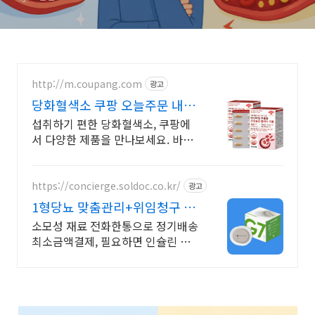
http://m.coupang.com
광고
당화혈색소 쿠팡 오늘주문 내일
도착 로켓배송
섭취하기 편한 당화혈색소, 쿠팡에
서 다양한 제품을 만나보세요. 바쁜
일상, 간편하게 건강을 챙기고 싶다
면 로켓배송으로 받아보세요.
https://concierge.soldoc.co.kr/
광고
1형당뇨 맞춤관리+위임청구 재
처방 주기 무료알림
소모성 재료 전화한통으로 정기배송
최소금액결제, 필요하면 인슐린 처
방까지 한번에!