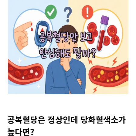
공복혈당은 정상인데 당화혈색소가
높다면?