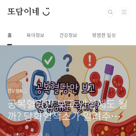
본문 바로가기
또담이네 ◡̈
홈
육아정보
건강정보
평범한 일상
건강정보◡̈
공복혈당만 보고 안심해도 될
까? 당화혈색소가 알려주는
건강 신호
by 또담맘
2026. 5. 31.