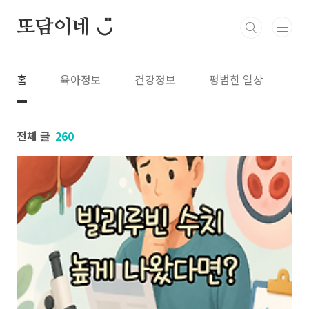
본문 바로가기
또담이네 ◡̈
홈
육아정보
건강정보
평범한 일상
전체 글
260