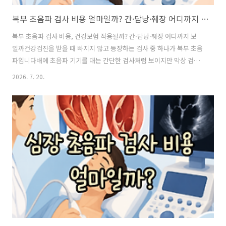
복부 초음파 검사 비용 얼마일까? 간·담낭·췌장 어디까지 보일까
복부 초음파 검사 비용, 건강보험 적용될까? 간·담낭·췌장 어디까지 보
일까건강검진을 받을 때 빠지지 않고 등장하는 검사 중 하나가 복부 초음
파입니다배에 초음파 기기를 대는 간단한 검사처럼 보이지만 막상 검사
결과를 받아보면 지방간부터 간낭종, 담석, 담낭용종까지 생각보다 다양
2026. 7. 20.
한 이야기를 듣게 됩니다그런데 여기서 궁금한 점이 생깁니다“복부 초음
파 하나면 간부터 췌장까지 전부 볼 수 있는 걸까?”“누구는 건강보험이
되고 누구는 비급여인 이유는 뭘까?”특히 췌장까지 모두 정상이라고 생
각했다가 나중에 초음파로는 잘 보이지 않았다는 이야기를 듣고 당황하
는 경우도 있습니다복부 초음파를 받기 전이라면 검사 비용뿐 아니라 어
디까지 확인할 수 있고 어디부터 한계가 있는 검사인지 함께 알아두는 것
이 좋습니다 복부 초음파 ..