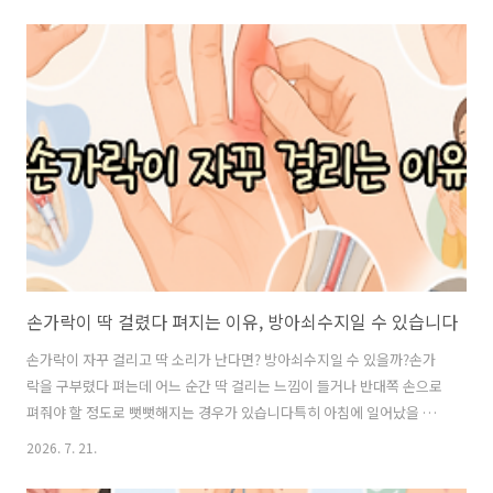
아닌지 걱정되기 시작합니다특히 손을 몇 번 털었더니 저림이 조금 나아
진다면 손목터널증후군과 관련이 있을 수도 있습니다그렇다면 왜 유독
밤에 손이 저리고, 어느 손가락이 저린지에 따라 원인도 달라질까요?손
목터널증후군이 의심되면 어떤 검사를 받는지, 주사나 수술까지 필요한
지 함께 알아보겠습니다 손목터널증후군, 손목보다 손가락이 먼저 저릴
수 있습니다손목터널증후군은 손목 안쪽의 좁은 통로인 수근관을 지나
가는 정중신경이 압박받으면서 나타나는 질..
손가락이 딱 걸렸다 펴지는 이유, 방아쇠수지일 수 있습니다
손가락이 자꾸 걸리고 딱 소리가 난다면? 방아쇠수지일 수 있을까?손가
락을 구부렸다 펴는데 어느 순간 딱 걸리는 느낌이 들거나 반대쪽 손으로
펴줘야 할 정도로 뻣뻣해지는 경우가 있습니다특히 아침에 일어났을 때
손가락이 잘 펴지지 않다가 몇 번 움직이면 조금 나아지는 경험을 하기도
2026. 7. 21.
합니다처음에는 단순히 손을 많이 써서 그런가 싶지만 이런 증상이 반복
된다면 방아쇠수지를 의심해볼 수 있습니다그런데 왜 이름이 ‘방아쇠수