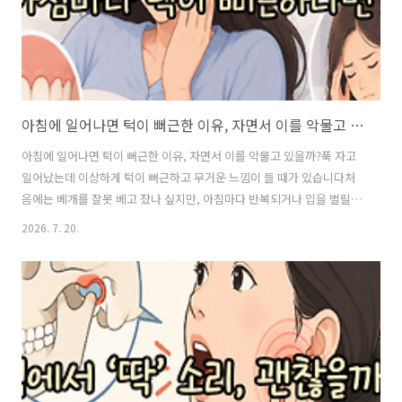
아침에 일어나면 턱이 뻐근한 이유, 자면서 이를 악물고 있을까?
아침에 일어나면 턱이 뻐근한 이유, 자면서 이를 악물고 있을까?푹 자고
일어났는데 이상하게 턱이 뻐근하고 무거운 느낌이 들 때가 있습니다처
음에는 베개를 잘못 베고 잤나 싶지만, 아침마다 반복되거나 입을 벌릴
때 턱 주변이 피곤하다면 다른 이유가 있을 수 있습니다특히 많은 사람이
2026. 7. 20.
떠올리는 것이 바로 이갈이입니다그런데 이를 가는 소리를 들은 적이 없
는데도 턱이 뻐근하다면 어떨까요?의외로 잠을 자면서 이를 ‘드르륵’ 갈
지는 않아도 위아래 치아를 강하게 꽉 물고 자는 이악물기가 나타날 수
있습니다아침에만 유독 턱이 피곤하다면 밤사이 턱에 어떤 일이 있었는
지 한번 살펴볼 필요가 있습니다 자고 일어났는데 왜 턱이 뻐근할까?우
리가 잠을 자는 동안 턱도 쉬고 있을 것 같지만 항상 그런 것은 아닙니다
수면 중 자신도 모르..