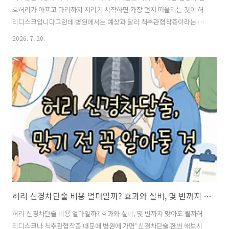
호허리가 아프고 다리까지 저리기 시작하면 가장 먼저 떠올리는 것이 허
리디스크입니다그런데 병원에서는 예상과 달리 척추관협착증이라는 진
단을 받기도 합니다둘 다 허리가 아프고 엉덩이부터 다리까지 저릴 수 있
2026. 7. 20.
어 증상만 보면 비슷하게 느껴집니다하지만 통증이 나타나는 상황을 자
세히 살펴보면 의외로 차이가 있습니다특히 걷다가 자꾸 쉬게 되는지, 허
리를 숙였을 때 편해지는지가 중요한 힌트가 될 수 있습니다둘 다 다리가
저린데 무엇이 다를까?허리디스크는 척추뼈 사이에 있는 디스크가 튀어
나오거나 손상되면서 주변 신경을 자극해 통증이 나타날 수 있습니다반
면 척추관협착증은 신경이 지나가는 통로인 척추관이나 신경이 나가는
길이 좁아지면서 신경을 압박하는 질환입..
허리 신경차단술 비용 얼마일까? 효과와 실비, 몇 번까지 맞아도 될까
허리 신경차단술 비용 얼마일까? 효과와 실비, 몇 번까지 맞아도 될까허
리디스크나 척추관협착증 때문에 병원에 가면“신경차단술 한번 해보시