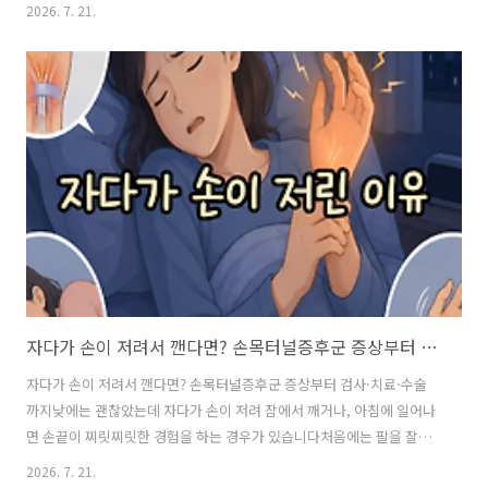
을 잘못 잤거나 어깨를 많이 사용해서 그런가 싶지만 통증이 반복되면 걱
2026. 7. 21.
정되기 시작합니다특히 40~60대에서는 어깨가 아프면 가장 먼저“혹시
오십견 아닐까?”라고 생각하기 쉽습니다하지만 팔을 올릴 때 나타나는
어깨 통증은 오십견뿐 아니라 회전근개 질환이나 석회성건염 등 여러 원
인으로 생길 수 있습니다특히 오십견과 회전근개파열은 모두 어깨가 아
프고 팔을 움직이기 불편할 수 있어 헷갈리기 쉽습니다그렇다면 두 질환
은 어떤 차이가 있을까요? 팔을 올릴 때 어깨가 아픈 이유는 하나가 아닙
니다어깨는 우리 몸에서 움직일..
자다가 손이 저려서 깬다면? 손목터널증후군 증상부터 검사·치료까지
자다가 손이 저려서 깬다면? 손목터널증후군 증상부터 검사·치료·수술
까지낮에는 괜찮았는데 자다가 손이 저려 잠에서 깨거나, 아침에 일어나
면 손끝이 찌릿찌릿한 경험을 하는 경우가 있습니다처음에는 팔을 잘못
베고 잤나 싶지만 이런 증상이 밤마다 반복되면 다른 원인이 있는 것은
2026. 7. 21.