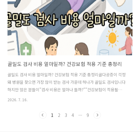
요한 역할을 합니다그래서 건강한 사람에게는 도움이 되는 경우가 많습
니다하지만 특정 상황에서는 칼륨이 너무 높아지는 것도 문제가 될 수 있
습니다모든 고혈압 약이 ..
골밀도 검사 비용 얼마일까? 건강보험 적용 기준 총정리
골밀도 검사 비용 얼마일까? 건강보험 적용 기준 총정리골다공증이 걱정
돼 병원을 찾으면 가장 많이 받는 검사 가운데 하나가 골밀도 검사입니다
하지만 많은 분들이"검사 비용은 얼마나 들까?""건강보험이 적용될
까?""실비보험도 받을 수 있을까?"처럼 비용부터 궁금해합니다오늘은
2026. 7. 16.
골밀도 검사 비용과 건강보험 적용 기준, 검사 전 알아두면 좋은 내용을
쉽게 정리해보겠습니다골밀도 검사는 어떤 검사일까요?골밀도 검사는
1
2
3
4
···
9
뼈의 강도를 확인해 골감소증이나 골다공증 여부를 평가하는 검사입니
다검사 시간은 짧고 통증이 거의 없어 비교적 부담 없이 받을 수 있습니
다주로 다음 부위를 검사합니다✔ 허리뼈✔ 고관절필요한 경우 다른 부